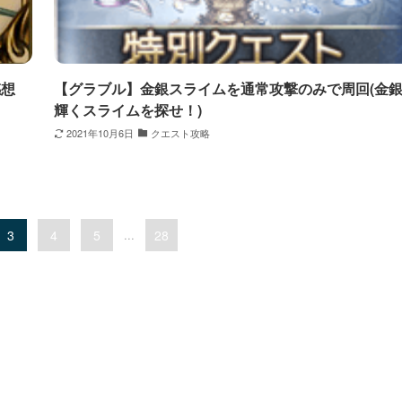
感想
【グラブル】金銀スライムを通常攻撃のみで周回(金
輝くスライムを探せ！)
2021年10月6日
クエスト攻略
3
4
5
...
28