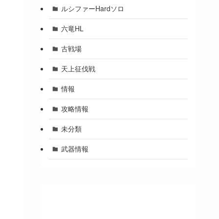
ルシファーHardソロ
六竜HL
古戦場
天上征伐戦
情報
攻略情報
未分類
武器情報