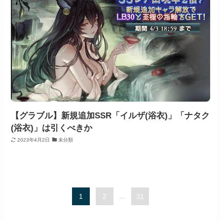
【グラブル】新規追加SSR「イルザ(浴衣)」「ナタク
(浴衣)」は引くべきか
2023年4月2日
未分類
1
2
...
31