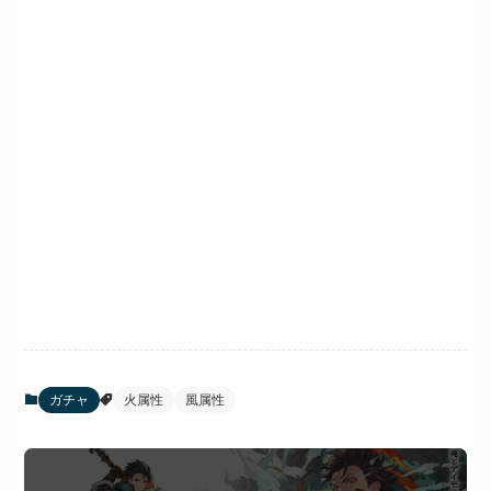
ガチャ
火属性
風属性