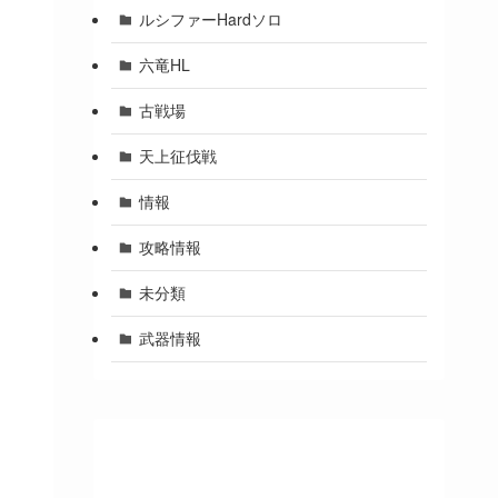
ルシファーHardソロ
六竜HL
古戦場
天上征伐戦
情報
攻略情報
未分類
武器情報