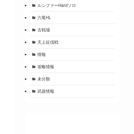
ルシファーHardソロ
六竜HL
古戦場
天上征伐戦
情報
攻略情報
未分類
武器情報