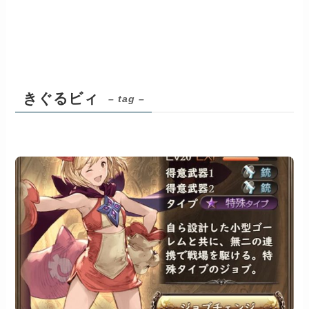
きぐるビィ
– tag –