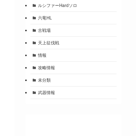
ルシファーHardソロ
六竜HL
古戦場
天上征伐戦
情報
攻略情報
未分類
武器情報