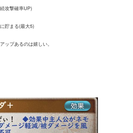
続攻撃確率UP)
貯まる(最大5)
アップあるのは嬉しい。