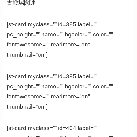
古戦場関連
[st-card myclass=”” id=385 label=””
pc_height=”” name=”” bgcolor=”” color=””
fontawesome=”” readmore=”on”
thumbnail=”on”]
[st-card myclass=”” id=395 label=””
pc_height=”” name=”” bgcolor=”” color=””
fontawesome=”” readmore=”on”
thumbnail=”on”]
[st-card myclass=”” id=404 label=””