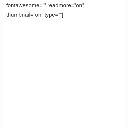
fontawesome=”” readmore=”on”
thumbnail=”on” type=””]