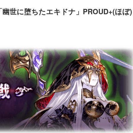
幽世に堕ちたエキドナ」PROUD+(ほぼ)