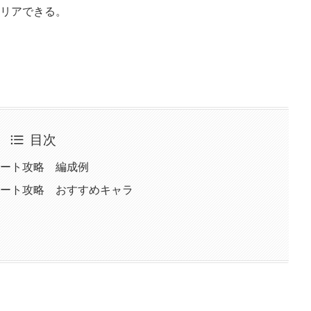
リアできる。
目次
ート攻略 編成例
ート攻略 おすすめキャラ