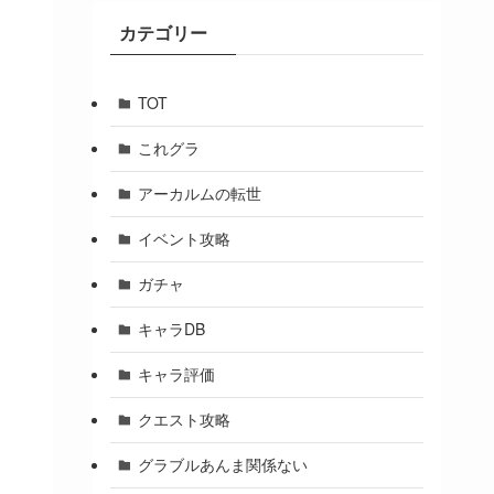
ブ
カテゴリー
TOT
これグラ
アーカルムの転世
イベント攻略
ガチャ
キャラDB
キャラ評価
クエスト攻略
グラブルあんま関係ない