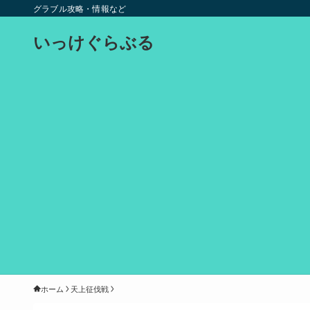
グラブル攻略・情報など
いっけぐらぶる
ホーム
天上征伐戦