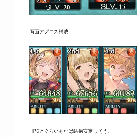
両面アグニス構成
HP6万ぐらいあれば結構安定しそう。