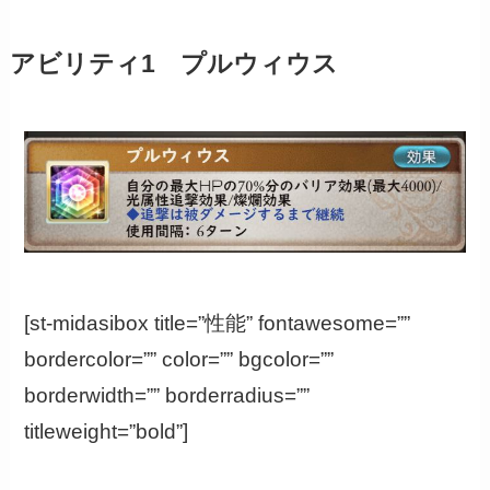
アビリティ1 プルウィウス
[st-midasibox title=”性能” fontawesome=””
bordercolor=”” color=”” bgcolor=””
borderwidth=”” borderradius=””
titleweight=”bold”]