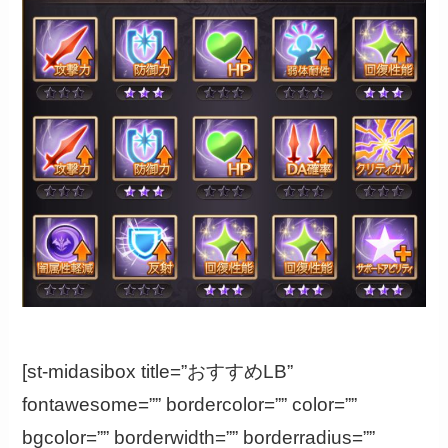
[st-midasibox title=”おすすめLB”
fontawesome=”” bordercolor=”” color=””
bgcolor=”” borderwidth=”” borderradius=””