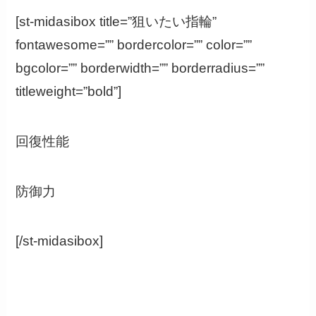
[st-midasibox title=”狙いたい指輪”
fontawesome=”” bordercolor=”” color=””
bgcolor=”” borderwidth=”” borderradius=””
titleweight=”bold”]
回復性能
防御力
[/st-midasibox]