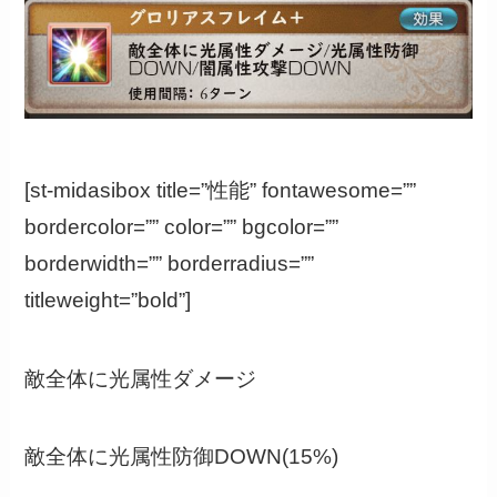
[st-midasibox title=”性能” fontawesome=””
bordercolor=”” color=”” bgcolor=””
borderwidth=”” borderradius=””
titleweight=”bold”]
敵全体に光属性ダメージ
敵全体に光属性防御DOWN(15%)