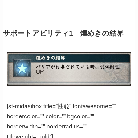
サポートアビリティ1 煌めきの結界
[st-midasibox title=”性能” fontawesome=””
bordercolor=”” color=”” bgcolor=””
borderwidth=”” borderradius=””
titleweight=”bold”]