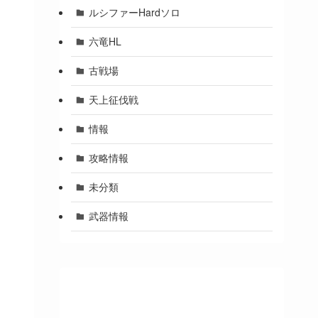
ルシファーHardソロ
六竜HL
古戦場
天上征伐戦
情報
攻略情報
未分類
武器情報