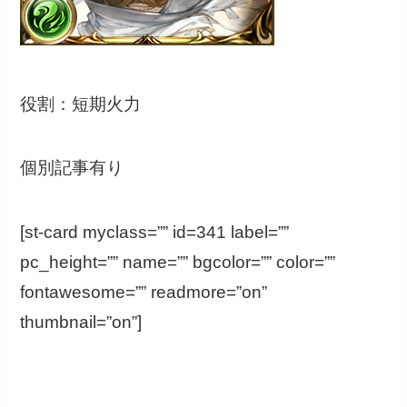
役割：短期火力
個別記事有り
[st-card myclass=”” id=341 label=””
pc_height=”” name=”” bgcolor=”” color=””
fontawesome=”” readmore=”on”
thumbnail=”on”]