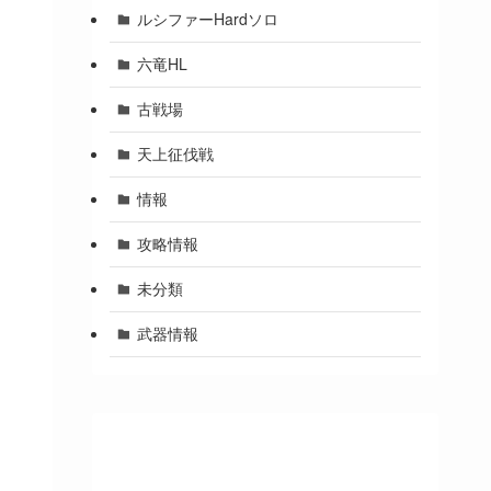
ルシファーHardソロ
六竜HL
古戦場
天上征伐戦
情報
攻略情報
未分類
武器情報