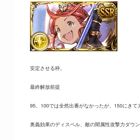
安定させる枠。
最終解放前提
95、100では全然出番がなかったが、150にきて
奥義効果のディスペル、敵の闇属性攻撃力ダウン