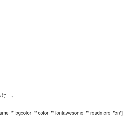
っけー。
 name=”” bgcolor=”” color=”” fontawesome=”” readmore=”on”]